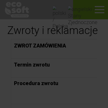
Zwroty i reklamacje
ZWROT ZAMÓWIENIA
Termin zwrotu
Za
ci
Procedura zwrotu
W 
fo
Fo