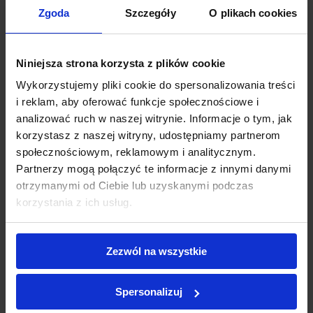
Procedura reklamacji
Sp
Zgoda
Szczegóły
O plikach cookies
do
ro
Niniejsza strona korzysta z plików cookie
ot
Wykorzystujemy pliki cookie do spersonalizowania treści
i reklam, aby oferować funkcje społecznościowe i
Dane kontaktowe
analizować ruch w naszej witrynie. Informacje o tym, jak
Ko
korzystasz z naszej witryny, udostępniamy partnerom
ko
społecznościowym, reklamowym i analitycznym.
Partnerzy mogą połączyć te informacje z innymi danymi
Tel
otrzymanymi od Ciebie lub uzyskanymi podczas
korzystania z ich usług.
Zezwól na wszystkie
Spersonalizuj